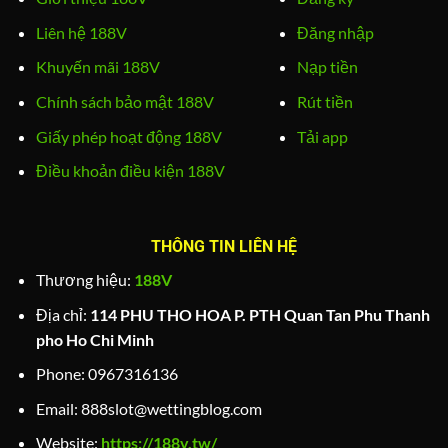
Liên hệ 188V
Đăng nhập
Khuyến mãi 188V
Nạp tiền
Chính sách bảo mật 188V
Rút tiền
Giấy phép hoạt động 188V
Tải app
Điều khoản điều kiện 188V
THÔNG TIN LIÊN HỆ
Thương hiệu:
188V
Địa chỉ:
114 PHU THO HOA P. PTH Quan Tan Phu Thanh
pho Ho Chi Minh
Phone:
0967316136
Email:
888slot@wettingblog.com
Website:
https://188v.tw/