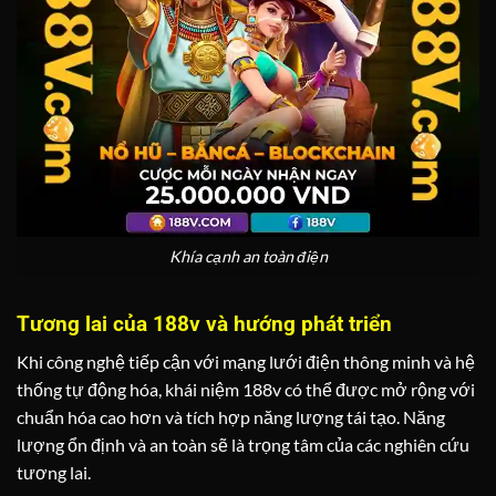
Khía cạnh an toàn điện
Tương lai của 188v và hướng phát triển
Khi công nghệ tiếp cận với mạng lưới điện thông minh và hệ
thống tự động hóa, khái niệm 188v có thể được mở rộng với
chuẩn hóa cao hơn và tích hợp năng lượng tái tạo. Năng
lượng ổn định và an toàn sẽ là trọng tâm của các nghiên cứu
tương lai.