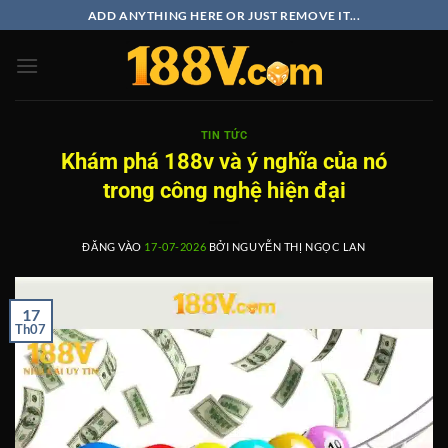
Bỏ
ADD ANYTHING HERE OR JUST REMOVE IT...
qua
nội
dung
TIN TỨC
Khám phá 188v và ý nghĩa của nó
trong công nghệ hiện đại
ĐĂNG VÀO
17-07-2026
BỞI
NGUYỄN THỊ NGỌC LAN
17
Th07