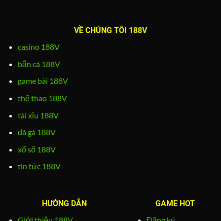
VỀ CHÚNG TÔI 188V
casino 188V
bắn cá 188V
game bài 188V
thể thao 188V
tài xỉu 188V
đá gà 188V
xổ số 188V
tin tức 188V
HƯỚNG DẪN
GAME HOT
Giới thiệu 188V
Đăng ký