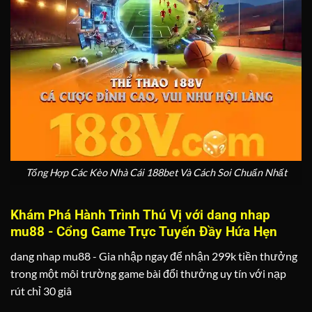
Tổng Hợp Các Kèo Nhà Cái 188bet Và Cách Soi Chuẩn Nhất
Khám Phá Hành Trình Thú Vị với dang nhap
mu88 - Cổng Game Trực Tuyến Đầy Hứa Hẹn
dang nhap mu88 - Gia nhập ngay để nhận 299k tiền thưởng
trong một môi trường game bài đổi thưởng uy tín với nạp
rút chỉ 30 giâ