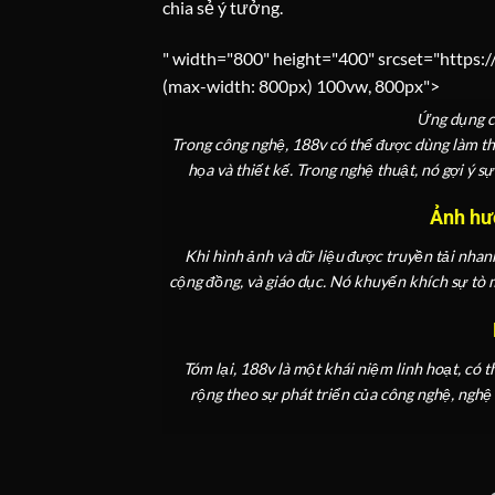
chia sẻ ý tưởng.
" width="800" height="400" srcset="https
(max-width: 800px) 100vw, 800px">
Ứng dụng c
Trong công nghệ, 188v có thể được dùng làm th
họa và thiết kế. Trong nghệ thuật, nó gợi ý s
Ảnh hư
Khi hình ảnh và dữ liệu được truyền tải nhan
cộng đồng, và giáo dục. Nó khuyến khích sự tò 
Tóm lại, 188v là một khái niệm linh hoạt, có 
rộng theo sự phát triển của công nghệ, nghệ