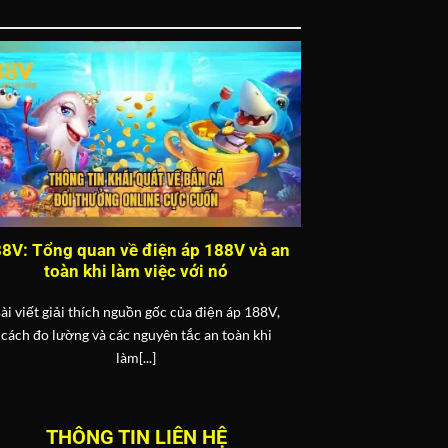
8V: Tổng quan về điện áp 188V và an
toàn khi làm việc với nó
ài viết giải thích nguồn gốc của điện áp 188V,
cách đo lường và các nguyên tắc an toàn khi
làm[...]
THÔNG TIN LIÊN HỆ