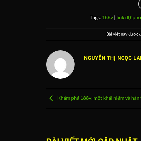
Tags:
188v
|
link dự ph
Bài viết này được 
NGUYỄN THỊ NGỌC LA
Khám phá 188v: một khái niệm và hành