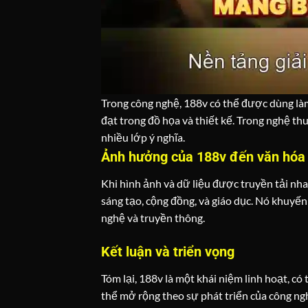
Trong công nghệ, 188v có thể được dùng làm
đạt trong đồ họa và thiết kế. Trong nghệ thu
nhiều lớp ý nghĩa.
Ảnh hưởng của 188v đến văn hóa
Khi hình ảnh và dữ liệu được truyền tải nh
sáng tạo, cộng đồng, và giáo dục. Nó khuyế
nghệ và truyền thông.
Kết luận và triển vọng
Tóm lại, 188v là một khái niệm linh hoạt, có
thể mở rộng theo sự phát triển của công ng