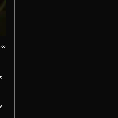
m có
g
có