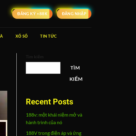
ĐĂNG KÝ +88K
ĐĂNG NHẬP
GÀ
XỔ SỐ
TIN TỨC
Tìm kiếm
TÌM
KIẾM
Recent Posts
188v: một khái niệm mở và
hành trình của nó
188V trong điện áp và ứng