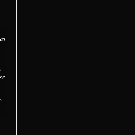
 đồ
.
,
ng.
ở