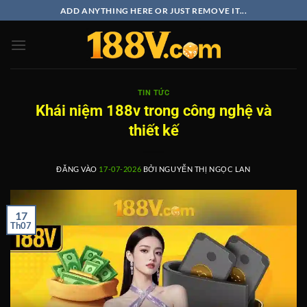
Bỏ
ADD ANYTHING HERE OR JUST REMOVE IT...
qua
nội
dung
TIN TỨC
Khái niệm 188v trong công nghệ và
thiết kế
ĐĂNG VÀO
17-07-2026
BỞI
NGUYỄN THỊ NGỌC LAN
17
Th07