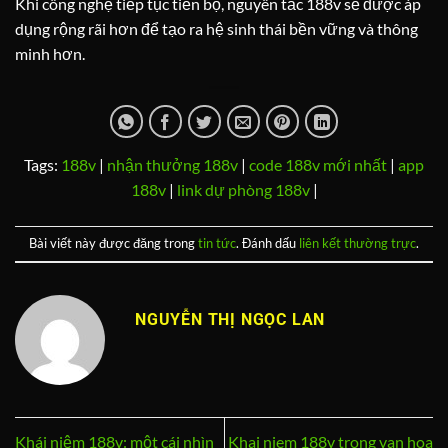
Khi công nghệ tiếp tục tiến bộ, nguyên tắc 188v sẽ được áp
dụng rộng rãi hơn để tạo ra hệ sinh thái bền vững và thông
minh hơn.
Tags:
188v
|
nhận thưởng 188v
|
code 188v mới nhất
|
app
188v
|
link dự phòng 188v
|
Bài viết này được đăng trong
tin tức
. Đánh dấu
liên kết thường trực
.
NGUYỄN THỊ NGỌC LAN
Khái niệm 188v: một cái nhìn
Khai niem 188v trong van hoa