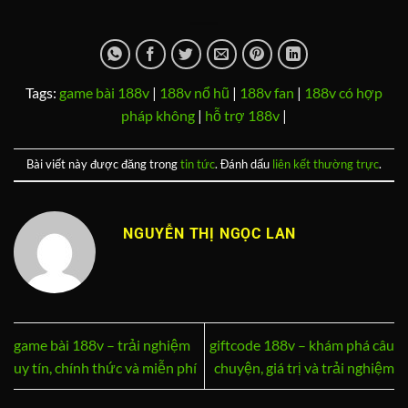
Tags:
game bài 188v
|
188v nổ hũ
|
188v fan
|
188v có hợp
pháp không
|
hỗ trợ 188v
|
Bài viết này được đăng trong
tin tức
. Đánh dấu
liên kết thường trực
.
NGUYỄN THỊ NGỌC LAN
game bài 188v – trải nghiệm
giftcode 188v – khám phá câu
uy tín, chính thức và miễn phí
chuyện, giá trị và trải nghiệm