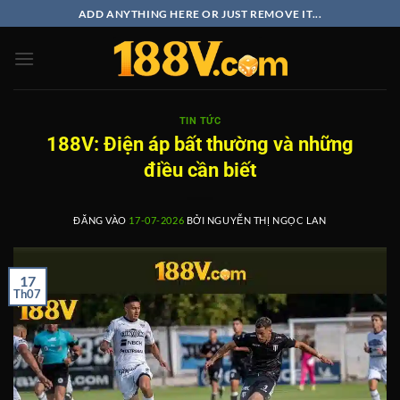
Bỏ
ADD ANYTHING HERE OR JUST REMOVE IT...
qua
nội
dung
TIN TỨC
188V: Điện áp bất thường và những
điều cần biết
ĐĂNG VÀO
17-07-2026
BỞI
NGUYỄN THỊ NGỌC LAN
17
Th07