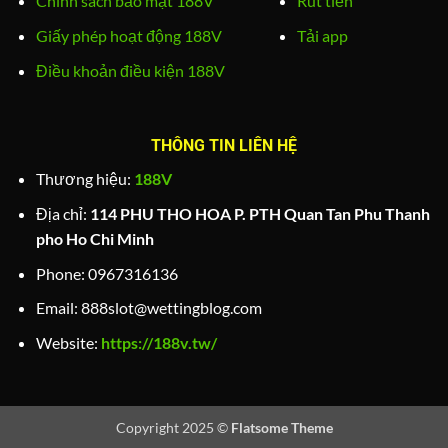
Chính sách bảo mật 188V
Rút tiền
Giấy phép hoạt động 188V
Tải app
Điều khoản điều kiện 188V
THÔNG TIN LIÊN HỆ
Thương hiệu:
188V
Địa chỉ:
114 PHU THO HOA P. PTH Quan Tan Phu Thanh
pho Ho Chi Minh
Phone:
0967316136
Email:
888slot@wettingblog.com
Website:
https://188v.tw/
Copyright 2025 ©
Flatsome Theme