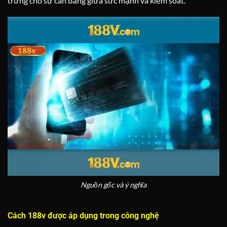
trưng cho sự cân bằng giữa sức mạnh và kiểm soát.
Nguồn gốc và ý nghĩa
Cách 188v được áp dụng trong công nghệ