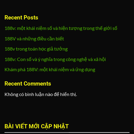
Recent Posts
188v: một khái niệm số và hiện tượng trong thế giới số
188V và những điều cần biết
188v trong toán học giả tưởng
188v: Con số và ý nghĩa trong công nghệ và xã hội
Khám phá 188V: một khái niệm và ứng dụng
Recent Comments
Không có bình luận nào để hiển thị.
BÀI VIẾT MỚI CẬP NHẬT