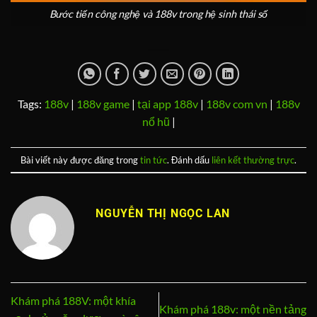
Bước tiến công nghệ và 188v trong hệ sinh thái số
Tags:
188v
|
188v game
|
tại app 188v
|
188v com vn
|
188v
nổ hũ
|
Bài viết này được đăng trong
tin tức
. Đánh dấu
liên kết thường trực
.
NGUYỄN THỊ NGỌC LAN
Khám phá 188V: một khía
Khám phá 188v: một nền tảng