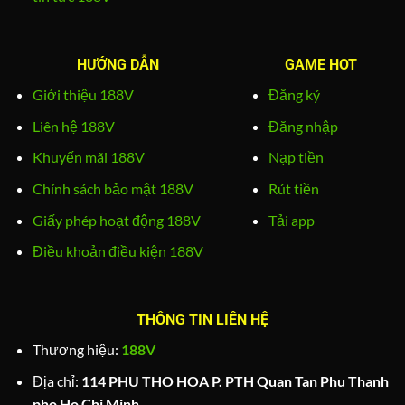
HƯỚNG DẪN
GAME HOT
Giới thiệu 188V
Đăng ký
Liên hệ 188V
Đăng nhập
Khuyến mãi 188V
Nạp tiền
Chính sách bảo mật 188V
Rút tiền
Giấy phép hoạt động 188V
Tải app
Điều khoản điều kiện 188V
THÔNG TIN LIÊN HỆ
Thương hiệu:
188V
Địa chỉ:
114 PHU THO HOA P. PTH Quan Tan Phu Thanh
pho Ho Chi Minh