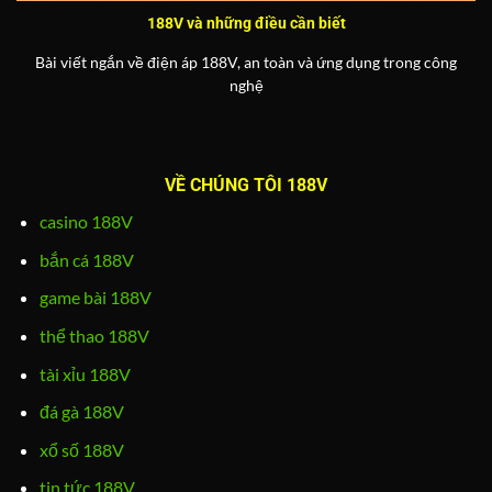
188V và những điều cần biết
Bài viết ngắn về điện áp 188V, an toàn và ứng dụng trong công
nghệ
VỀ CHÚNG TÔI 188V
casino 188V
bắn cá 188V
game bài 188V
thể thao 188V
tài xỉu 188V
đá gà 188V
xổ số 188V
tin tức 188V