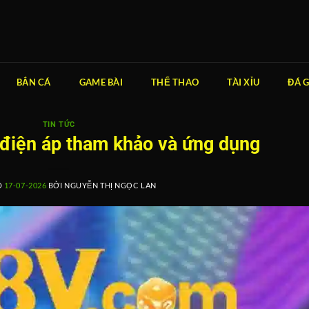
BẮN CÁ
GAME BÀI
THỂ THAO
TÀI XỈU
ĐÁ 
TIN TỨC
điện áp tham khảo và ứng dụng
O
17-07-2026
BỞI
NGUYỄN THỊ NGỌC LAN