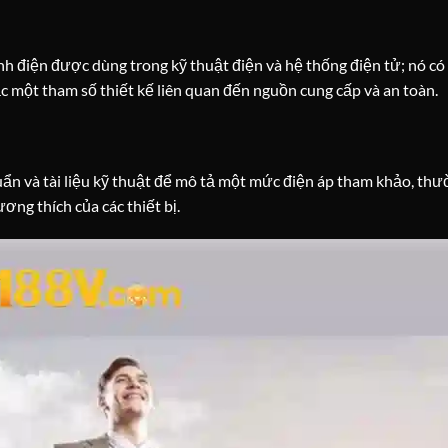
nh điện được dùng trong kỹ thuật điện và hệ thống điện tử; nó có
c một tham số thiết kế liên quan đến nguồn cung cấp và an toàn.
uẩn và tài liệu kỹ thuật để mô tả một mức điện áp tham khảo, th
ơng thích của các thiết bị.