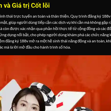
và Giá trị Cốt lõi
nh thái trực tuyến an toàn và thân thiện. Quy trình đăng ký 188v
mật, giúp người dùng tiếp cận các dịch vụ khi cần mà không gặp r
 mà còn được xác nhận qua phản hồi thực tế từ cộng đồng và các đố
 ứng dụng nổi bật, cho phép người dùng khám phá các chức năng 
ghiệm đăng ký 188v mở ra một hệ sinh thái năng động và an toàn, kh
ác mà là lời mở đầu cho hành trình số hóa.