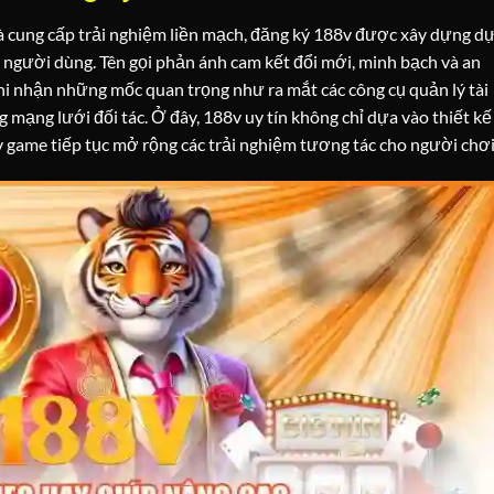
à cung cấp trải nghiệm liền mạch, đăng ký 188v được xây dựng d
 người dùng. Tên gọi phản ánh cam kết đổi mới, minh bạch và an
ghi nhận những mốc quan trọng như ra mắt các công cụ quản lý tài
 mạng lưới đối tác. Ở đây, 188v uy tín không chỉ dựa vào thiết k
v game tiếp tục mở rộng các trải nghiệm tương tác cho người chơi