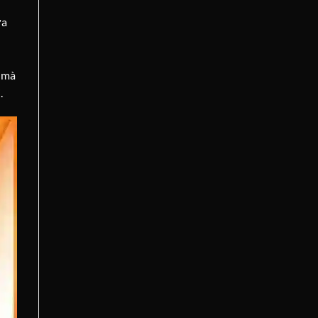
ựa
ế mà
.