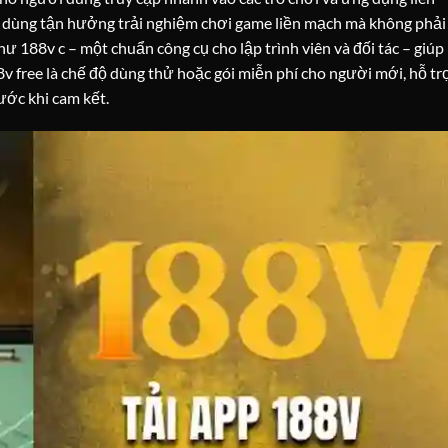
dùng tận hưởng trải nghiệm chơi game liền mạch mà không phải
như 188v c – một chuẩn công cụ cho lập trình viên và đối tác – giúp
8v free là chế độ dùng thử hoặc gói miễn phí cho người mới, hỗ tr
ước khi cam kết.