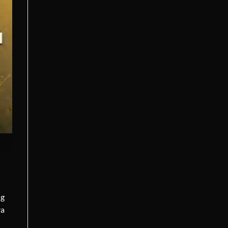
ng
ra