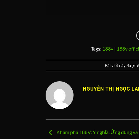
Tags:
188v
|
188v offici
Bài viết này được 
NGUYỄN THỊ NGỌC LA
Khám phá 188V: Ý nghĩa, Ứng dụng và