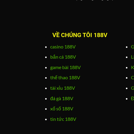
VỀ CHÚNG TÔI 188V
casino 188V
G
bắn cá 188V
L
game bài 188V
K
thể thao 188V
C
tài xỉu 188V
G
đá gà 188V
Đ
xổ số 188V
tin tức 188V