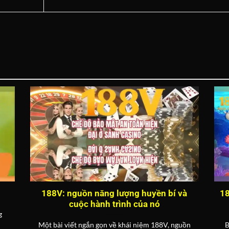
188V: nguồn năng lượng huyền bí và
18
cuộc hành trình của nó
g
Một bài viết ngắn gọn về khái niệm 188V, nguồn
B