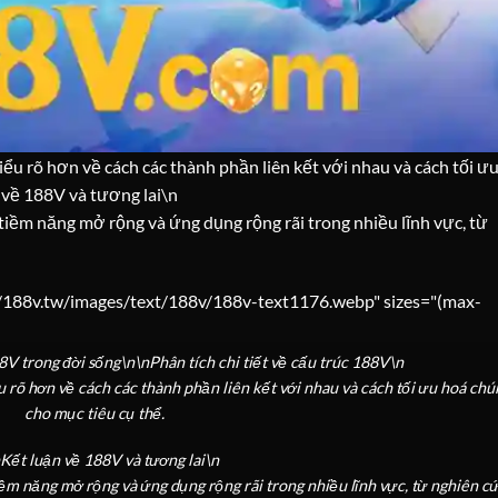
iểu rõ hơn về cách các thành phần liên kết với nhau và cách tối ư
 về 188V và tương lai
\n
ó tiềm năng mở rộng và ứng dụng rộng rãi trong nhiều lĩnh vực, từ
//188v.tw/images/text/188v/188v-text1176.webp" sizes="(max-
8V trong đời sống\n\n
Phân tích chi tiết về cấu trúc 188V
\n
u rõ hơn về cách các thành phần liên kết với nhau và cách tối ưu hoá chú
cho mục tiêu cụ thể.
Kết luận về 188V và tương lai
\n
tiềm năng mở rộng và ứng dụng rộng rãi trong nhiều lĩnh vực, từ nghiên c