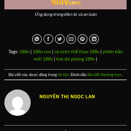
Ứng dụng trong điện tử và an toàn
Tags:
188v
|
188v con
|
cá cược thể thao 188v
|
phiên bản
mới 188v
|
link dự phòng 188v
|
Bài viết này được đăng trong
tin tức
. Đánh dấu
liên kết thường trực
.
NGUYỄN THỊ NGỌC LAN