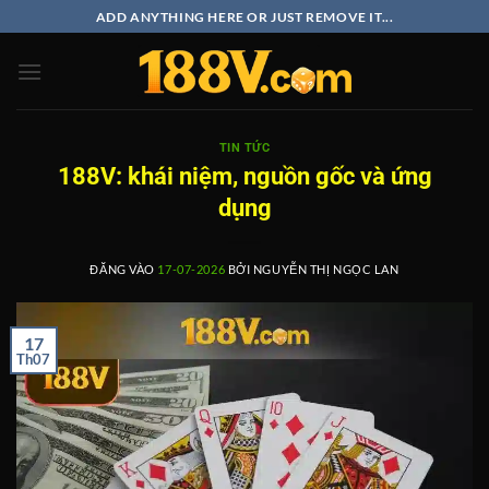
Bỏ
ADD ANYTHING HERE OR JUST REMOVE IT...
qua
nội
dung
TIN TỨC
188V: khái niệm, nguồn gốc và ứng
dụng
ĐĂNG VÀO
17-07-2026
BỞI
NGUYỄN THỊ NGỌC LAN
17
Th07