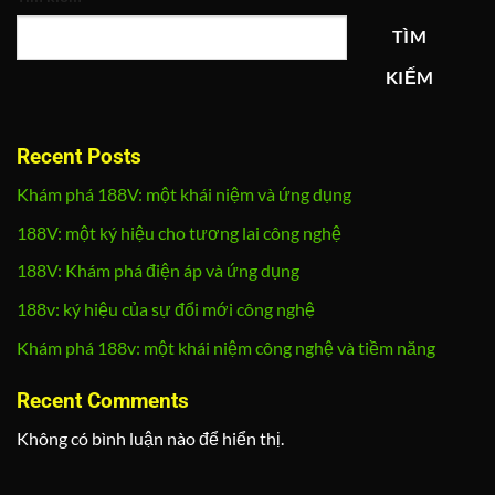
TÌM
KIẾM
Recent Posts
Khám phá 188V: một khái niệm và ứng dụng
188V: một ký hiệu cho tương lai công nghệ
188V: Khám phá điện áp và ứng dụng
188v: ký hiệu của sự đổi mới công nghệ
Khám phá 188v: một khái niệm công nghệ và tiềm năng
Recent Comments
Không có bình luận nào để hiển thị.