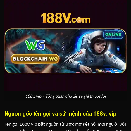
188v. vip – Tổng quan chủ đề và giá trị cốt lõi
Nguồn gốc tên gọi và sứ mệnh của 188v. vip
Tên gọi 188v. vip bắt nguồn từ ước mơ kết nối mọi người với