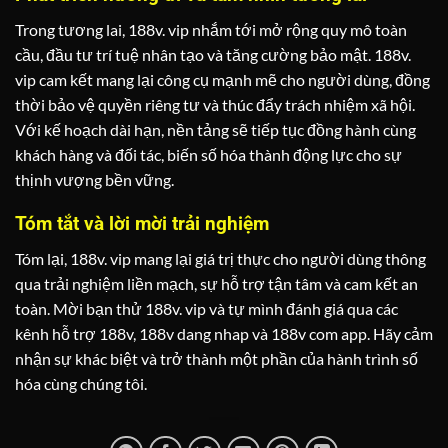
Trong tương lai, 188v. vip nhắm tới mở rộng quy mô toàn
cầu, đầu tư trí tuệ nhân tạo và tăng cường bảo mật. 188v.
vip cam kết mang lại công cụ mạnh mẽ cho người dùng, đồng
thời bảo vệ quyền riêng tư và thúc đẩy trách nhiệm xã hội.
Với kế hoạch dài hạn, nền tảng sẽ tiếp tục đồng hành cùng
khách hàng và đối tác, biến số hóa thành động lực cho sự
thịnh vượng bền vững.
Tóm tắt và lời mời trải nghiệm
Tóm lại, 188v. vip mang lại giá trị thực cho người dùng thông
qua trải nghiệm liền mạch, sự hỗ trợ tận tâm và cam kết an
toàn. Mời bạn thử 188v. vip và tự mình đánh giá qua các
kênh hỗ trợ 188v, 188v dang nhap và 188v com app. Hãy cảm
nhận sự khác biệt và trở thành một phần của hành trình số
hóa cùng chúng tôi.