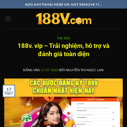
Bỏ
ADD ANYTHING HERE OR JUST REMOVE IT...
qua
nội
dung
TIN TỨC
188v. vip – Trải nghiệm, hỗ trợ và
đánh giá toàn diện
ĐĂNG VÀO
17-07-2026
BỞI
NGUYỄN THỊ NGỌC LAN
17
Th07