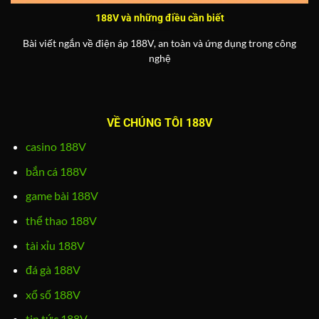
188V và những điều cần biết
Bài viết ngắn về điện áp 188V, an toàn và ứng dụng trong công
nghệ
VỀ CHÚNG TÔI 188V
casino 188V
bắn cá 188V
game bài 188V
thể thao 188V
tài xỉu 188V
đá gà 188V
xổ số 188V
tin tức 188V