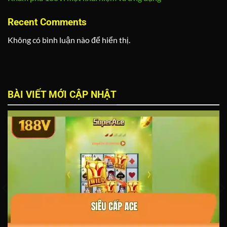
Recent Comments
Không có bình luận nào để hiển thị.
BÀI VIẾT MỚI CẬP NHẬT