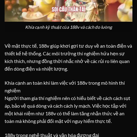
Khía cạnh kỹ thuật của 188v và cách đo lường
Về mặt thực tế, 188v giúp khơi gợi tư duy về an toàn điện và
thiết kế hệ thống. Các môi trường thí nghiệm hứa hẹn sự
kích thích, nhưng đồng thời nhắc nhở về các rủi ro liên quan
đến dòng điện và nhiệt lượng.
Khía cạnh an toàn khi làm việc với 188v trong mô hình thí
nghiệm
Người tham gia thí nghiệm nên có hiểu biết về cách cách sụt
áp, bảo vệ quá dòng và cách cách ly mạch. Việc học tập với
một khái niệm như 188v có thể làm tăng nhận thức về an
toàn mà không phải đối mặt với nguy hiểm thực tế.
188v trong nghệ thuật và văn hóa đương đại