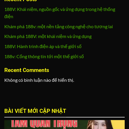
188V: Khái niệm, nguồn gốc và ứng dụng trong hệ thống
điện
Khám phá 188v: một nền tảng công nghệ cho tương lai
Khám phá 188V: một khái niệm và ứng dụng
188V: Hành trình điện áp và thế giới số
188v: Cổng thông tin tới một thế giới số
Recent Comments
Không có bình luận nào để hiển thị.
BÀI VIẾT MỚI CẬP NHẬT