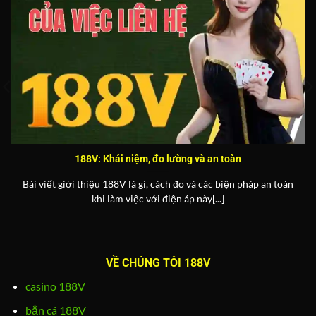
188V: Khái niệm, đo lường và an toàn
Bài viết giới thiệu 188V là gì, cách đo và các biện pháp an toàn
khi làm việc với điện áp này[...]
VỀ CHÚNG TÔI 188V
casino 188V
bắn cá 188V