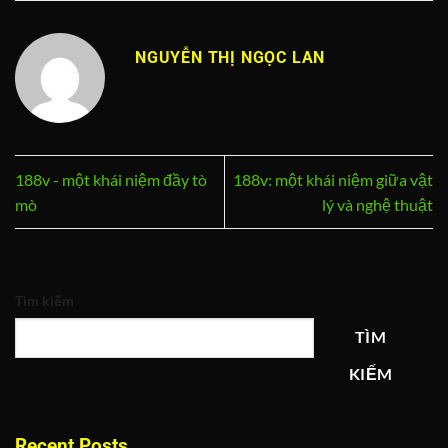
NGUYỄN THỊ NGỌC LAN
188v - một khái niệm đầy tò
188v: một khái niệm giữa vật
mò
lý và nghệ thuật
Tìm kiếm
TÌM
KIẾM
Recent Posts